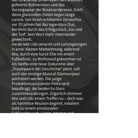
gefeierte Bühnenstars und das
Vorzeigepaar der Boulevardpresse. Doch
diese glanzvollen Zeiten liegen lange
zurück. Seit ihrem erbitterten Zerwürfnis
vor 35 Jahren hat das legendäre Duo,
berühmt durch das Erfolgsstück „Sisi und
der Tod“, kein Wort mehr miteinander
gewechselt.
Heute lebt Udo verarmt und zurückgezogen
in einer kleinen Mietwohnung, während
Mia, durch eine kurze Ehe mit einem
Fußballstar, zu Wohlstand gekommen ist.
Als Netflix eine neue Dokureihe über
„Traumpaare der Geschichte“ plant, soll
auch das einstige Musical-Glamourpaar
porträtiert werden. Die junge
Produktionsassistentin Petra wird
beauftragt, die beiden Ex-Stars
zusammenzubringen. Zögerlich stimmen
Mia und Udo einem Treffen zu – doch was
als harmlose Reunion beginnt, eskaliert
bald zu einem emotionalen
Schlagabtausch. Lügen, Intrigen und
verheimlichte Kränkungen kommen ans
Licht und stellen vermeintlich feststehende
Wahrheiten infrage.
Als Petra schließlich herausfindet, dass Mia
und Udo niemals ein Paar waren, sondern