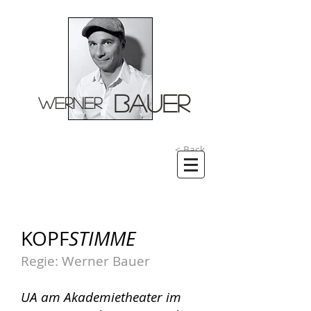
BAUER
WERNER
< Back
KOPF
STIMME
Regie: Werner Bauer
UA am Akademietheater im